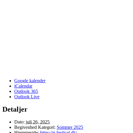
Google kalender
iCalendar
Outlook 365
Outlook Live
Detaljer
Dato:
juli 26, 2025
Begivenhed Kategori:
Sommer 2025
Hjemmeside:
https://ø-festival.dk/