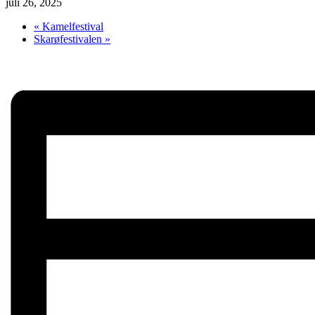
juli 26, 2025
«
Kamelfestival
Skarøfestivalen
»