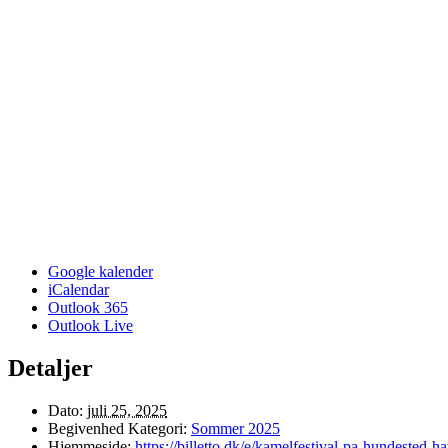
Google kalender
iCalendar
Outlook 365
Outlook Live
Detaljer
Dato:
juli 25, 2025
Begivenhed Kategori:
Sommer 2025
Hjemmeside:
https://billetto.dk/e/kamelfestival-pa-hundested-h