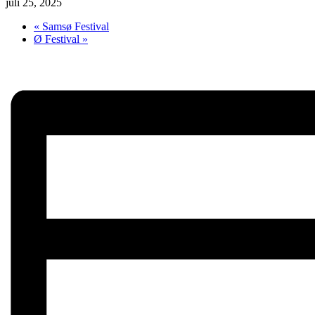
juli 25, 2025
«
Samsø Festival
Ø Festival
»